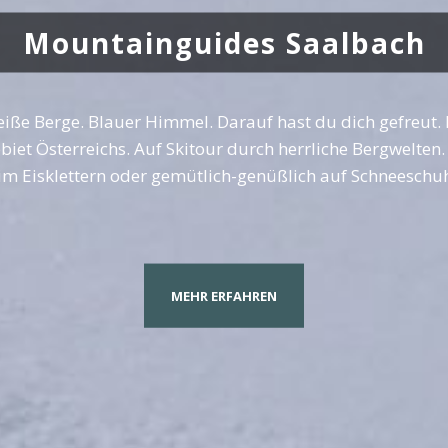
Mountainguides Saalbach
iße Berge. Blauer Himmel. Darauf hast du dich gefreut. E
biet Österreichs. Auf Skitour durch herrliche Bergwelten.
eim Eisklettern oder gemütlich-genüßlich auf Schneesch
MEHR ERFAHREN