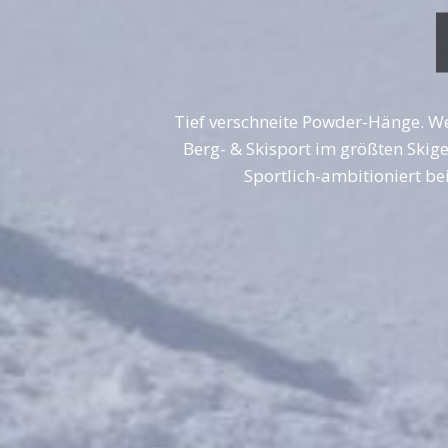
Tief verschneite Powder-Hänge. We
Berg- & Skisport im größten Skige
Sportlich-ambitioniert b